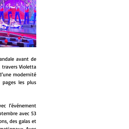
andale avant de 
travers Violetta 
 d’une modernité 
 pages les plus 
vec l’événement 
ptembre avec 53 
ns, des galas et 
nationaux. Avec 