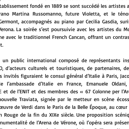
ablissement fondé en 1889 se sont succédé les artistes a
rano Martina Russomanno, future Violetta, et le ténor
 Germont, accompagnés au piano par Cecilia Gasdia, suri
erona. La soirée s’est poursuivie avec les artistes du Mo
e avec le traditionnel French Cancan, offrant un contrast
t.
 un public international composé de représentants inst
, d’acteurs culturels et touristiques, de partenaires, d
s invités figuraient le consul général d’Italie à Paris, Jac
 de l’ambassade d’Italie en France, Emanuele Oldani,
CE et de l’ENIT et des membres des « 67 Colonne per l’Are
nouvelle Traviata, signée par le metteur en scène écossa
œuvre de Verdi dans le Paris de la Belle Époque, au cœur
in Rouge de la fin du XIXe siècle. Une proposition scéni
numentalité de l’Arena de Vérone, où l’opéra sera présen