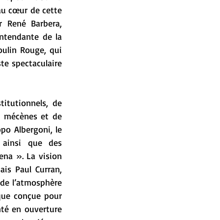
u cœur de cette 
 René Barbera, 
ntendante de la 
ulin Rouge, qui 
e spectaculaire 
itutionnels, de 
e mécènes et de 
opo Albergoni, le 
 ainsi que des 
na ». La vision 
is Paul Curran, 
 de l’atmosphère 
que conçue pour 
té en ouverture 