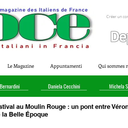
Créer un co
De
Le Magazine
Appuntamenti
Qui sommes n
 Bernardini
Daniela Cecchini
Michela S
tival au Moulin Rouge : un pont entre Véron
e la Belle Époque