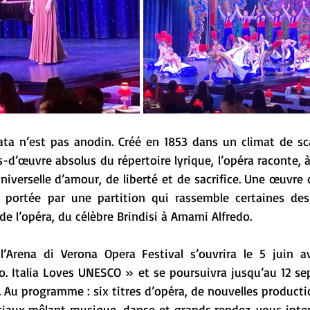
ata n’est pas anodin. Créé en 1853 dans un climat de sc
s-d’œuvre absolus du répertoire lyrique, l’opéra raconte, à 
universelle d’amour, de liberté et de sacrifice. Une œuvre
, portée par une partition qui rassemble certaines des
 de l’opéra, du célèbre Brindisi à Amami Alfredo.
l’Arena di Verona Opera Festival s’ouvrira le 5 juin a
 Italia Loves UNESCO » et se poursuivra jusqu’au 12 se
. Au programme : six titres d’opéra, de nouvelles productio
iaux mêlant musique, danse et grands rendez-vous inter