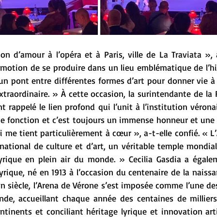
on d’amour à l’opéra et à Paris, ville de La Traviata », a
émotion de se produire dans un lieu emblématique de l’his
n pont entre différentes formes d’art pour donner vie à 
traordinaire. » À cette occasion, la surintendante de la
 rappelé le lien profond qui l’unit à l’institution véronai
te fonction et c’est toujours un immense honneur et une
ui me tient particulièrement à cœur », a-t-elle confié. « L
ational de culture et d’art, un véritable temple mondial 
yrique en plein air du monde. » Cecilia Gasdia a égalem
lyrique, né en 1913 à l’occasion du centenaire de la naiss
un siècle, l’Arena de Vérone s’est imposée comme l’une des
de, accueillant chaque année des centaines de milliers
tinents et conciliant héritage lyrique et innovation art