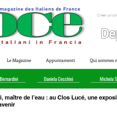
Créer un co
De
Le Magazine
Appuntamenti
Qui sommes n
 Bernardini
Daniela Cecchini
Michela S
, maître de l’eau : au Clos Lucé, une exposi
avenir