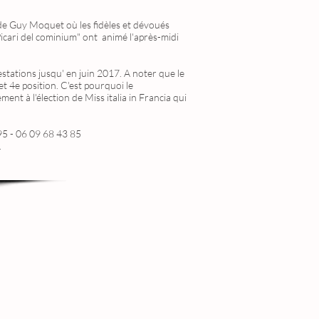
ade Guy Moquet où les fidèles et dévoués
 Picari del cominium" ont animé l'après-midi
estations jusqu' en juin 2017. A noter que le
t 4e position. C'est pourquoi le
ent à l'élection de Miss italia in Francia qui
95 - 06 09 68 43 85
.