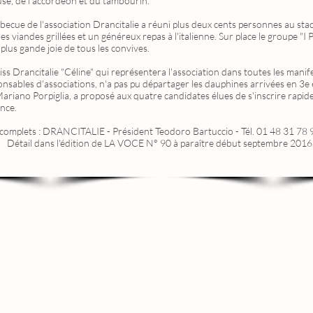
se, de l'accordéon et du tambourin.
rbecue de l'association Drancitalie a réuni plus deux cents personnes au st
es viandes grillées et un généreux repas à l'italienne. Sur place le groupe "I
plus gande joie de tous les convives.
iss Drancitalie "Céline" qui représentera l'association dans toutes les manif
nsables d'associations, n'a pas pu départager les dauphines arrivées en 3e e
ariano Porpiglia, a proposé aux quatre candidates élues de s'inscrire rapidem
nce.
omplets : DRANCITALIE - Président Teodoro Bartuccio - Tél. 01 48 31 78 
Détail dans l'édition de LA VOCE N° 90 à paraître début septembre 2016