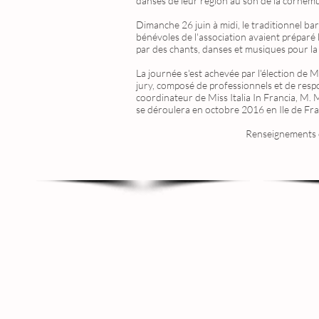
danses de leur région au son de la cornemu
Dimanche 26 juin à midi, le traditionnel ba
bénévoles de l'association avaient préparé l
par des chants, danses et musiques pour la 
La journée s'est achevée par l'élection de M
jury, composé de professionnels et de respo
coordinateur de Miss Italia In Francia, M. M
se déroulera en octobre 2016 en Ile de Fra
Renseignements c