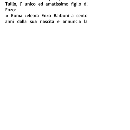
Tullio
, l’ unico ed amatissimo figlio di 
Enzo:
« Roma celebra Enzo Barboni a cento 
anni dalla sua nascita e annuncia la  
decisione  di intitolargli una strada. Sono 
certo che nessun premio o 
riconoscimento  avrebbegratificato mio 
padre quanto un simile omaggio da 
parte della sua città. Non solo perché 
“Romano de Roma”, nato a due passi dal 
Parlamento, ma per tutto quello che 
Roma ha rappresentato nella sua crescita 
umana e professionale già molto prima 
di diventare la “Hollywood sul Tevere”. 
Senza “Roma capitale del cinema 
italiano”, il percorso che ha condotto un 
giovane componente del Genio 
Cinematografisti sul fronte russo a 
percorrere tutte le possibili  tappe dietro 
la macchina da presa prima di consacrarsi 
regista di fama internazionale, non 
avrebbe mai potuto compiersi ».