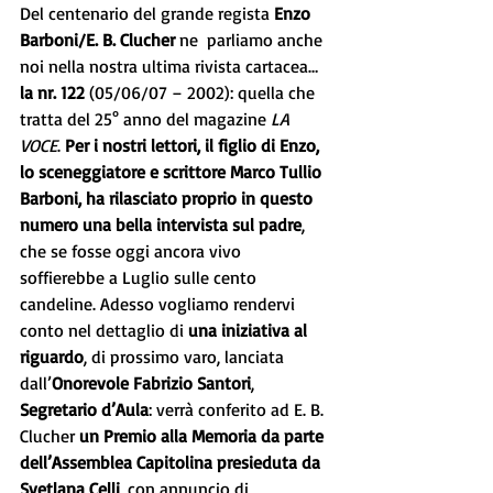
Del centenario del grande regista 
Enzo 
Barboni/E. B. Clucher
 ne  parliamo anche 
noi nella nostra ultima rivista cartacea…
la nr. 122
 (05/06/07 – 2002): quella che 
tratta del 25° anno del magazine 
LA 
VOCE
. 
Per i nostri lettori, il figlio di Enzo, 
lo sceneggiatore e scrittore Marco Tullio 
Barboni, ha rilasciato proprio in questo 
numero una bella intervista sul padre
, 
che se fosse oggi ancora vivo 
soffierebbe a Luglio sulle cento 
candeline. Adesso vogliamo rendervi 
conto nel dettaglio di 
una iniziativa al 
riguardo
, di prossimo varo, lanciata 
dall’
Onorevole Fabrizio Santori
, 
Segretario d’Aula
: verrà conferito ad E. B. 
Clucher 
un Premio alla Memoria da parte 
dell’Assemblea Capitolina presieduta da 
Svetlana Celli
, con annuncio di 