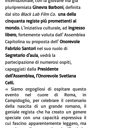
internazionale, con la giovane ma già 
pluripremiata 
Ginevra Barboni
, definita  
dal sito 
Black Lab Film Co.
una della 
cinquanta registe più promettenti al 
mondo.
 L'iniziativa culturale, ad 
ingresso 
libero
, fortemente voluta dall' Assemblea 
Capitolina su proposta dell' 
Onorevole 
Fabrizio Santori
 nel suo ruolo di 
Segretario d'aula
, vedrà la 
partecipazione di numerosi ospiti, 
capeggiati dalla 
Presidente 
dell'Assemblea, l'Onorevole Svetlana 
Celli.
« Siamo orgogliosi di ospitare questo 
evento nel cuore di Roma, in 
Campidoglio, per celebrare il centenario 
della nascita di un grande romano, il 
geniale regista che ha creato un genere 
speciale con una capacità espressiva il 
cui fascino apparentemente leggero, ma 