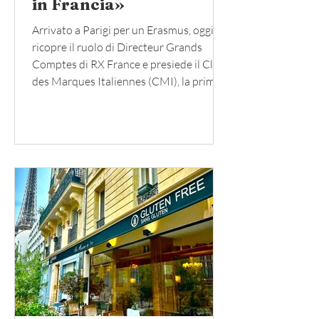
in Francia»
Arrivato a Parigi per un Erasmus, oggi
ricopre il ruolo di Directeur Grands
Comptes di RX France e presiede il Club
des Marques Italiennes (CMI), la prima
associazione che riunisce i direttori dei
marchi italiani presenti in Francia. Nato
ufficialmente il 30 settembre 2025, il
Club si propone di creare sinergie tra le
aziende, rafforzare il dialogo tra imprese
e istituzioni e valorizzare l’eccellenza del
Made in Italy attraverso il networking, lo
storytelling e lo sviluppo di