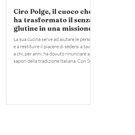
Ciro Polge, il cuoco che
ha trasformato il senza
glutine in una missione
La sua cucina serve ad aiutare le persone
e a restituire il piacere di sedersi a tavola
a chi, per anni, ha dovuto rinunciare ai
sapori della tradizione italiana. Con Su
Misura, il primo e unico ristorante
italiano 100% biologico e senza glutine
di Parigi, e Tasca, anch’esso interamente
gluten free, lo chef Ciro Polge ha dato
vita a un progetto che va ben oltre la
ristorazione. Una filosofia che coniuga la
tradizione gastronomica italiana con la
massima attenzione alla salute