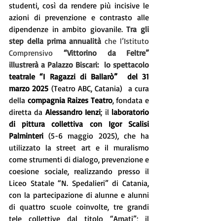
studenti, così da rendere più incisive le 
azioni di prevenzione e contrasto alle 
dipendenze in ambito giovanile.
Tra gli 
step della prima annualità
 che l’Istituto 
Comprensivo 
“Vittorino da Feltre” 
illustrerà a Palazzo Biscari:  lo spettacolo
teatrale “I Ragazzi di Ballarò”  del 31 
marzo 2025 
(Teatro ABC, Catania) 
a cura 
della 
compagnia Raizes Teatro
, fondata e 
diretta da 
Alessandro Ienzi
; il 
laboratorio 
di pittura collettiva con Igor Scalisi 
Palminteri 
(5-6 maggio 2025), che ha 
utilizzato la street art e il muralismo 
come strumenti di dialogo, prevenzione e 
coesione sociale, realizzando presso il 
Liceo Statale “N. Spedalieri” di Catania, 
con la partecipazione di alunne e alunni 
di quattro scuole coinvolte, tre grandi 
tele collettive dal titolo “Amati”; il 