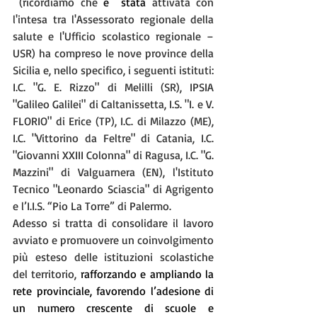
 (ricordiamo che 
è  stata 
attivata con 
l'intesa tra l'Assessorato regionale della 
salute e l'Ufficio scolastico regionale – 
USR) ha compreso le nove province della 
Sicilia e, nello specifico, i seguenti istituti: 
I.C. "G. E. Rizzo" di Melilli (SR), IPSIA 
"Galileo Galilei" di Caltanissetta, I.S. "I. e V. 
FLORIO" di Erice (TP), I.C. di Milazzo (ME), 
I.C. "Vittorino da Feltre" di Catania, I.C. 
"Giovanni XXIII Colonna" di Ragusa, I.C. "G. 
Mazzini" di Valguarnera (EN), l'Istituto 
Tecnico "Leonardo Sciascia" di Agrigento 
e l’I.I.S. “Pio La Torre” di Palermo.
Adesso si tratta di consolidare il lavoro 
avviato e promuovere un coinvolgimento 
più esteso delle istituzioni scolastiche 
del territorio, 
rafforzando e ampliando la 
rete provinciale, favorendo l’adesione di 
un numero crescente di scuole e 