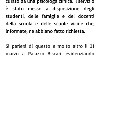
curato da una psicologa clinica. Il servizio 
è stato messo a disposizione degli 
studenti, delle famiglie e dei docenti 
della scuola e delle scuole vicine che, 
informate, ne abbiano fatto richiesta.
Si parlerà di questo e molto altro il 31 
marzo a Palazzo Biscari, evidenziando 
come nella prima annualità siano state  
premiate le best practises, i prodotti, i 
manufatti e gli artefatti realizzati dalle 
scuole di ciascun ambito territoriale in 
azioni a contrasto e prevenzione dalle 
dipendenze.
Le varie iniziative hanno permesso di 
capire appieno che 
libertà significa 
rispetto, curiosità e coraggio
, iniziando
un percorso di cittadinanza attiva, 
analizzando