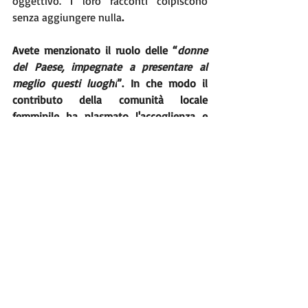
oggettivo. I loro racconti colpiscono 
senza aggiungere nulla
.
Avete menzionato il ruolo delle “
donne 
del Paese, impegnate a presentare al 
meglio questi luoghi
”. In che modo il 
contributo della comunità locale 
femminile ha plasmato l'accoglienza e 
l'atmosfera dei Giochi del 1956?
L'Italia era uscita dalla guerra da pochi 
anni e Cortina era un paese di montagna, 
già noto agli sportivi, ma non era ancora 
una meta 
vip
 come diventerà dopo i 
Giochi Olimpici. Il luogo vide tutti 
impegnati al massimo con soluzioni 
semplici e di buon senso. Ognuno faceva 
quello che poteva per abbellire le case, 
rendersi disponibile a fare qualcosa. 