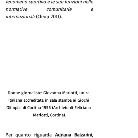
fenomeno sportivo e le sue funzioni nelle 
normative comunitarie e 
internazionali
 (Cleup 2011).
Donne giornaliste: Giovanna Mariotti, unica 
italiana accreditata in sala stampa ai Giochi 
Olimpici di Cortina 1956 (Archivio di Feliciana 
Mariotti, Cortina).
Per quanto riguarda
 Adriana Balzarini
, 