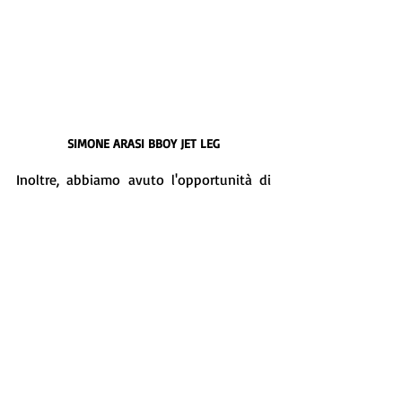
SIMONE ARASI BBOY JET LEG
Inoltre, abbiamo avuto l'opportunità di 
interagire con i coach federali.
Per rappresentare la vecchia scuola, ci 
siamo concentrati sui pionieri del 
fenomeno Breaking in Italia, emerso negli 
anni '80. Dopo un'attenta ricerca e analisi 
dei curricula di rapper, DJ e produttori, 
abbiamo riunito la storica old school 
milanese del Muretto di San Babila, con 
figure emblematiche come DJ Jad 