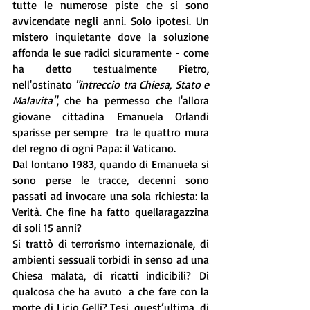
tutte le numerose piste che si sono 
avvicendate negli anni. Solo ipotesi. Un 
mistero inquietante dove la soluzione 
affonda le sue radici sicuramente - come 
ha detto testualmente Pietro, 
nell'ostinato 
"intreccio tra Chiesa, Stato e 
Malavita"
, che ha permesso che l'allora 
giovane cittadina Emanuela Orlandi 
sparisse per sempre  tra le quattro mura 
del regno di ogni Papa: il Vaticano. 
Dal lontano 1983, quando di Emanuela si 
sono perse le tracce, decenni sono 
passati ad invocare una sola richiesta: la 
Verità. Che fine ha fatto quellaragazzina 
di soli 15 anni?
Si trattò di terrorismo internazionale, di 
ambienti sessuali torbidi in senso ad una 
Chiesa malata, di ricatti indicibili? Di 
qualcosa che ha avuto  a che fare con la 
morte di Licio Gelli? Tesi, quest’ultima, di 