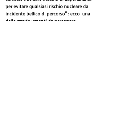
per evitare qualsiasi rischio nucleare da 
incidente bellico di percorso" : ecco  una 
delle strade urgenti da percorrere 
insieme al dialogo. Unitamente 
all'accordo per inviare cereali in Africa 
con il sostegno della Turchia, e a 
continuare a sorvegliare il corridoio 
mediterraneo e quello balcanico 
chiedendo maggiore impegno europeo.
Sui ritardi del PRNN che stanno 
ultimamente sui media, Tajani ha 
chiarito che il PNRR è figlio del Recovery 
Plan, ai tempi in cui era in pieno 
sviluppo la crisi legata al Coronavirus. Ad 
una crisi sanitaria se n'è subito aggiunta 
un'altra, quella bellica, e pertanto 
andrebbe contemplata in ogni caso la 